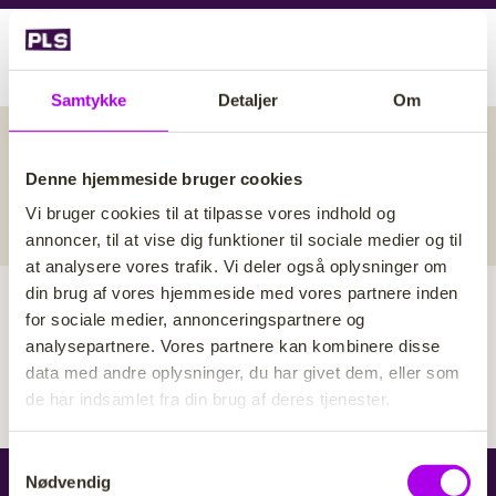
G
å
BLIV MEDLEM
t
i
Samtykke
Detaljer
Om
B
l
Om PLS
h
r
o
ø
Denne hjemmeside bruger cookies
Om PLS
v
d
Vi bruger cookies til at tilpasse vores indhold og
e
k
annoncer, til at vise dig funktioner til sociale medier og til
d
r
at analysere vores trafik. Vi deler også oplysninger om
i
u
din brug af vores hjemmeside med vores partnere inden
n
m
for sociale medier, annonceringspartnere og
d
Udgivet den 19. marts 2023
Udskriv
analysepartnere. Vores partnere kan kombinere disse
m
h
Opdateret den 30. oktober
data med andre oplysninger, du har givet dem, eller som
e
o
2023
Del
de har indsamlet fra din brug af deres tjenester.
l
d
S
Nødvendig
PLS
a