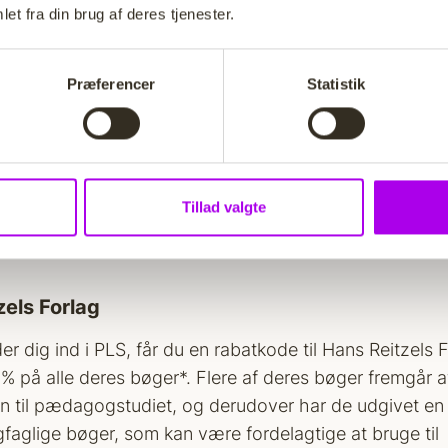
ligt billån
et fra din brug af deres tjenester.
kan du få et meget attraktiv grønt billån hos Lån & Sp
il eller en plug-in hybridbil. Du får fx en meget lav vari
Præferencer
Statistik
5 procent – og det er 1,95 procent lavere end Lån & Sp
 billån. Derudover kan du nøjes med 10 procent i udbet
n, hvor du på et almindeligt billån skal lægge 20 proce
orudsætning, at du samler hele din økonomi i Lån & Spar
gang til det billige, grønne billån.
Tillad valgte
ud
https://www.lsb.dk/lob/pls/fordele/groent-billaan
zels Forlag
r dig ind i PLS, får du en rabatkode til Hans Reitzels F
0% på alle deres bøger*. Flere af deres bøger fremgår a
n til pædagogstudiet, og derudover har de udgivet en
aglige bøger, som kan være fordelagtige at bruge til