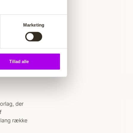
ar, hvis du
abel rente
Marketing
ars
aling på det
nt.
, hvis du
Tillad alle
orlag, der
f
 lang række