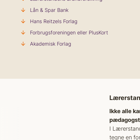
d
Lån & Spar Bank
Hans Reitzels Forlag
Forbrugsforeningen eller PlusKort
Akademisk Forlag
Lærerstan
Ikke alle k
pædagogst
I Lærerstan
tegne en fo