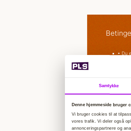
Betinge
• Du 
• Du 
• Du 
• Du f
• Du k
Samtykke
• Alle
Denne hjemmeside bruger c
Vi bruger cookies til at tilpas
vores trafik. Vi deler også 
annonceringspartnere og anal