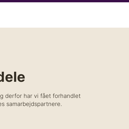
ik
Aktiviteter
Det kæmper vi for
Kurser
Han
dele
g derfor har vi fået forhandlet
res samarbejdspartnere.