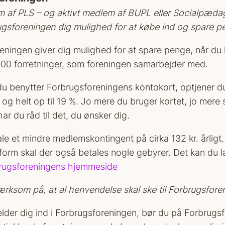
af PLS – og aktivt medlem af BUPL eller Socialpæda
ugsforeningen dig mulighed for at købe ind og spare p
eningen giver dig mulighed for at spare penge, når du 
500 forretninger, som foreningen samarbejder med.
u benytter Forbrugsforeningens kontokort, optjener d
og helt op til 19 %. Jo mere du bruger kortet, jo mere 
ar du råd til det, du ønsker dig.
ale et mindre medlemskontingent på cirka 132 kr. årlig
sform skal der også betales nogle gebyrer. Det kan du
rugsforeningens hjemmeside
rksom på, at al henvendelse skal ske til Forbrugsfore
lder dig ind i Forbrugsforeningen, bør du på Forbrugs