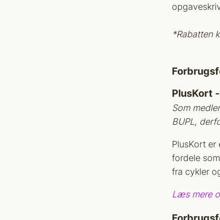
opgaveskriv
*Rabatten k
Forbrugsfo
PlusKort -
Som medlem
BUPL, derfo
PlusKort er
fordele som
fra cykler o
Læs mere o
Forbrugsf