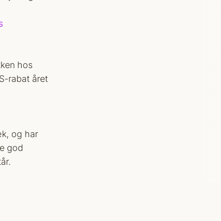
s
kken hos
S-rabat året
æk, og har
de god
år.