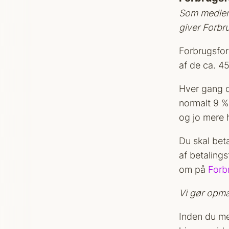
Som medlem 
giver Forbr
Forbrugsfor
af de ca. 4
Hver gang d
normalt 9 % 
og jo mere h
Du skal bet
af betaling
om på
Forb
Vi gør opmæ
Inden du me