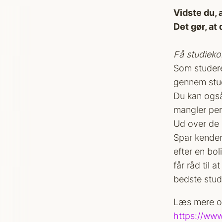
Vidste du,
Det gør, at
Få studiekon
Som studere
gennem studi
Du kan også 
mangler peng
Ud over de 
Spar kender
efter en bol
får råd til
bedste studi
Læs mere o
https://www