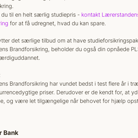
kring.
r du til en helt særlig studiepris -
kontakt Lærerstanden
ring
for at få udregnet, hvad du kan spare.
tter det særlige tilbud om at have studieforsikringspa
ns Brandforsikring, beholder du også din opnåede PL
 færdiguddannet.
t
s Brandforsikring har vundet bedst i test flere år i tr
urrencedygtige priser. Derudover er de kendt for, at y
e, og være let tilgængelige når behovet for hjælp opst
r Bank