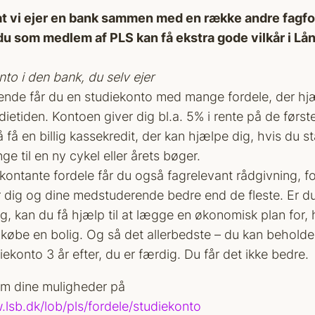
 at vi ejer en bank sammen med en række andre fagf
 du som medlem af PLS kan få ekstra gode vilkår i Lå
to i den bank, du selv ejer
nde får du en studiekonto med mange fordele, der hj
etiden. Kontoen giver dig bl.a. 5% i rente på de først
få en billig kassekredit, der kan hjælpe dig, hvis du s
e til en ny cykel eller årets bøger.
kontante fordele får du også fagrelevant rådgivning, fo
 dig og dine medstuderende bedre end de fleste. Er d
ig, kan du få hjælp til at lægge en økonomisk plan for
 at købe en bolig. Og så det allerbedste – du kan behol
ekonto 3 år efter, du er færdig. Du får det ikke bedre.
m dine muligheder på
.lsb.dk/lob/pls/fordele/studiekonto