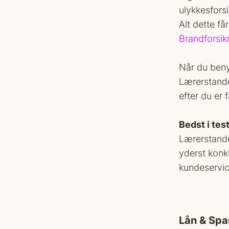
ulykkesforsi
Alt dette få
Brandforsik
Når du beny
Lærerstande
efter du er
Bedst i tes
Lærerstanden
yderst konk
kundeservic
Lån & Spa