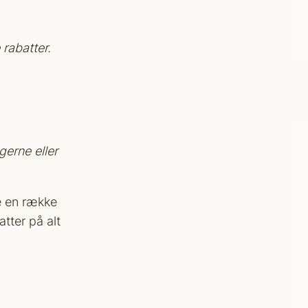
rabatter.
erne eller
e en række
tter på alt