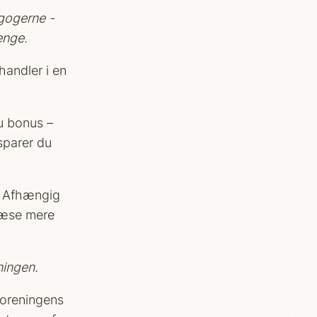
gogerne -
enge.
handler i en
u bonus –
sparer du
t. Afhængig
 læse mere
ningen.
foreningens