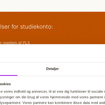
lser for studiekonto:
er medlem af PLS
samler hele din privatøkonomi hos Lån & Spar
får studiekontoen på baggrund af en almindelig kreditvurder
år 5% i rente på de første 20.000 kr. derefter 1%
an have studiekontoen i op til 3 år efter endt uddannelse
Detaljer
 rentesatser er variable og gældende pr. 1. marts 2023
ookies
se vores indhold og annoncer, til at vise dig funktioner til sociale
oplysninger om din brug af vores hjemmeside med vores partnere i
ysepartnere. Vores partnere kan kombinere disse data med andr