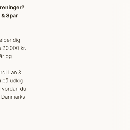
oreninger?
n & Spar
ælper dig
e 20.000 kr.
tår og
rdi Lån &
u på udkig
, hvordan du
de Danmarks