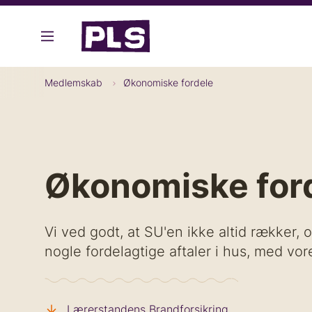
G
å
Uddannelse og prakt
t
i
B
Medlemskab
Økonomiske fordele
l
r
h
ø
o
d
v
k
e
r
Økonomiske for
u
d
m
i
m
n
Vi ved godt, at SU'en ikke altid rækker, o
e
d
nogle fordelagtige aftaler i hus, med vo
h
o
l
Lærerstandens Brandforsikring