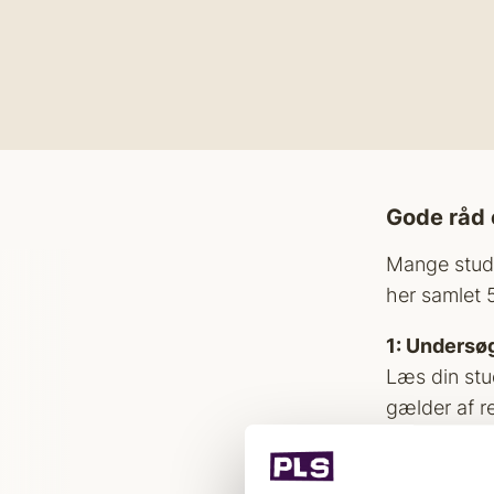
d
Gode råd 
Mange stude
her samlet 5
1: Undersø
Læs din stu
gælder af re
at bruge tid
hvad opgave