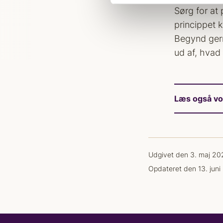
v
Sørg for at
a
princippet 
l
g
Begynd gern
ud af, hvad
Læs også vo
Udgivet den 3. maj 20
Opdateret den 13. jun