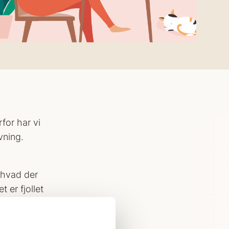
or har vi
vning.
 hvad der
 er fjollet
onkretisere,