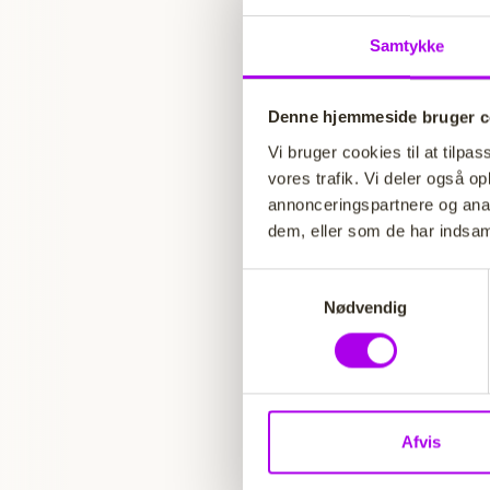
2: Lav en 
Samtykke
Vælg et emn
at stille sp
emnet vigti
Denne hjemmeside bruger c
mig grund til
Vi bruger cookies til at tilpas
vores trafik. Vi deler også 
3: Skriv!
annonceringspartnere og anal
Skriv og skr
dem, eller som de har indsaml
overskrifte
S
vil have me
Nødvendig
a
m
4: Få feed
t
Uanset om du
y
du skriver.
k
og hvad der
k
Afvis
e
5: Problem