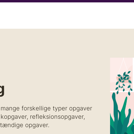
ik
Aktiviteter
Det kæmper vi for
Kurser
Han
g
mange forskellige typer opgaver
ktikopgaver, refleksionsopgaver,
tændige opgaver.