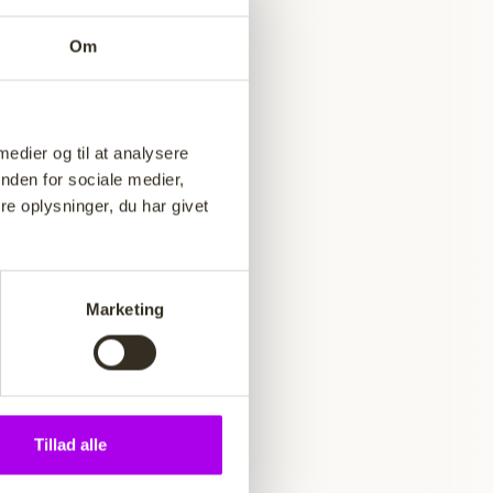
Om
ulering ved
rfor er
iver det
 medier og til at analysere
nden for sociale medier,
e oplysninger, du har givet
v evt.
d, hvad du
Marketing
ck, på det
gerer godt,
Tillad alle