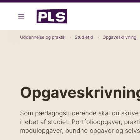
G
å
Uddannelse og prakt
t
i
B
Uddannelse og praktik
Studietid
Opgaveskrivning
l
r
h
ø
o
d
v
k
e
r
u
d
Opgaveskrivnin
m
i
m
n
e
d
Som pædagogstuderende skal du skrive 
h
i løbet af studiet: Portfolioopgaver, pra
o
modulopgaver, bundne opgaver og selvs
l