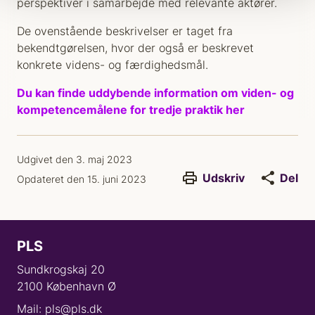
perspektiver i samarbejde med relevante aktører.
De ovenstående beskrivelser er taget fra
bekendtgørelsen, hvor der også er beskrevet
konkrete videns- og færdighedsmål.
Du kan finde uddybende information om viden- og
kompetencemålene for tredje praktik her
Udgivet den 3. maj 2023
Udskriv
Del
Opdateret den 15. juni 2023
PLS
Sundkrogskaj 20
2100 København Ø
Mail: pls@pls.dk