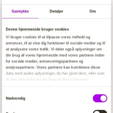
inden for specialiseringerne:
Samtykke
Detaljer
Om
Specialiseringen Dagtilbudspædagogik
Samarbejde og udvikling – 3. praktikperiode.
Området retter sig mod systematisk og videns
Denne hjemmeside bruger cookies
baseret refleksion over og bidrag til udvikling og
Vi bruger cookies til at tilpasse vores indhold og
innovation i pædagogisk praksis.
annoncer, til at vise dig funktioner til sociale medier og til
Kompetencemål:
at analysere vores trafik. Vi deler også oplysninger om
Den studerende skal målrettet kunne tilrettelægge,
din brug af vores hjemmeside med vores partnere inden
gennemføre, dokumentere og evaluere aktiviteter og
for sociale medier, annonceringspartnere og
læreprocesser, der støtter barnets trivsel, læring,
analysepartnere. Vores partnere kan kombinere disse
dannelse og udvikling. I den forbindelse skal den
data med andre oplysninger, du har givet dem, eller som
studerende på et fagligt grundlag kunne udfordre
de har indsamlet fra din brug af deres tjenester.
eksisterende praksis, afsøge og vurdere alternative
muligheder og bidrage til udvikling af pædagogisk
S
praksis.
Nødvendig
a
m
Specialiseringen Skole- og fritidspædagogik
t
Samarbejde og udvikling – 3. praktik. Området retter