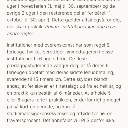
uger i hovedferien (1. maj til 30. september) og de
øvrige 2 uger i den resterende del af ferieåret (1.
oktober til 30. april). Dette gælder altså også for dig,
der skal i praktik.
Private institutioner kan dog have
andre regler!
Institutioner med overenskomst har som regel 6.
ferieuge, hvilket berettiger lønmodtageren i disse
institutioner til 6 ugers ferie. De fleste
pædagogstuderende vælger dog, at få deres 6.
ferieuge udbetalt med deres sidste lønudbetaling,
svarende til 15 timers løn. Dette skyldes blandt
andet, at ferieloven er tilrettelagt ud fra et helt år, og
en praktik kun består af 6 måneder. At afholde 5
eller 6 ugers ferie i praktikken, er derfor rigtig meget
på så kort en periode, og kan få
studiemæssigekonsekvenser og afføde for høj en
fraværsprocent. Det anbefaler vi i PLS derfor ikke.