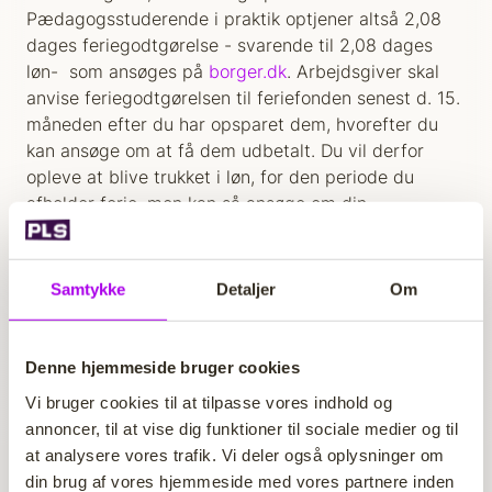
Pædagogsstuderende i praktik optjener altså 2,08
dages feriegodtgørelse - svarende til 2,08 dages
løn- som ansøges på
borger.dk
. Arbejdsgiver skal
anvise feriegodtgørelsen til feriefonden senest d. 15.
måneden efter du har opsparet dem, hvorefter du
kan ansøge om at få dem udbetalt. Du vil derfor
opleve at blive trukket i løn, for den periode du
afholder ferie, men kan så ansøge om din
feriegodtgørelse.
I din praktik på 6 måneder vil du i alt tjene 12,48
Samtykke
Detaljer
Om
feriedage. Det svarer til ca. 2,5 uges ferie. Det er
ikke et krav at feriedagene bruges måned for måned!
Feriedagene kan samles sammen og bruges til fx at
Denne hjemmeside bruger cookies
afholde efterårsferie, påskeferie eller andet ferie. Du
Vi bruger cookies til at tilpasse vores indhold og
kan også gemme dem til efter praktikken og ansøge
annoncer, til at vise dig funktioner til sociale medier og til
om dem når du er på SU.
at analysere vores trafik. Vi deler også oplysninger om
din brug af vores hjemmeside med vores partnere inden
Lukket i sommerferien