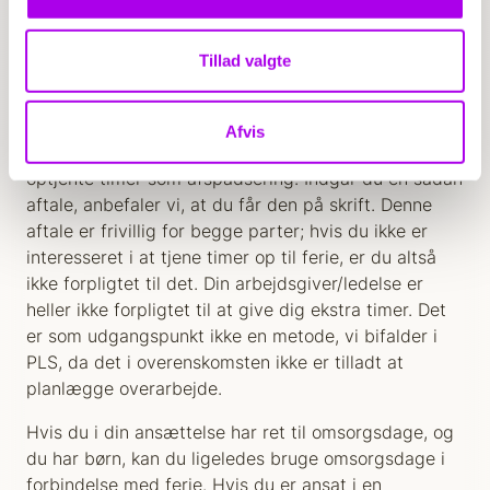
komme til at arbejde i en nødinstitution, hvis dine
egen institution holder ferielukket.
Tillad valgte
Du kan lave en aftale med ledelsen på
praktikinstitutionen om, at du optjener ekstra timer i
løbet af hele eller en periode af praktikken for at
Afvis
tjene ind til ferien – når ferien kommer, bruger du de
optjente timer som afspadsering. Indgår du en sådan
aftale, anbefaler vi, at du får den på skrift. Denne
aftale er frivillig for begge parter; hvis du ikke er
interesseret i at tjene timer op til ferie, er du altså
ikke forpligtet til det. Din arbejdsgiver/ledelse er
heller ikke forpligtet til at give dig ekstra timer. Det
er som udgangspunkt ikke en metode, vi bifalder i
PLS, da det i overenskomsten ikke er tilladt at
planlægge overarbejde.
Hvis du i din ansættelse har ret til omsorgsdage, og
du har børn, kan du ligeledes bruge omsorgsdage i
forbindelse med ferie. Hvis du er ansat i en