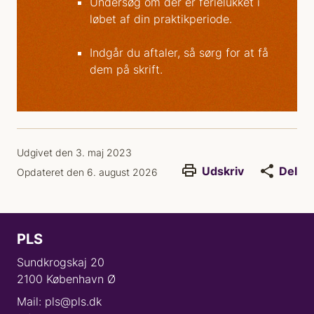
Undersøg om der er ferielukket i
løbet af din praktikperiode.
Indgår du aftaler, så sørg for at få
dem på skrift.
Udgivet den 3. maj 2023
Udskriv
Del
Opdateret den 6. august 2026
PLS
Sundkrogskaj 20
2100 København Ø
Mail: pls@pls.dk