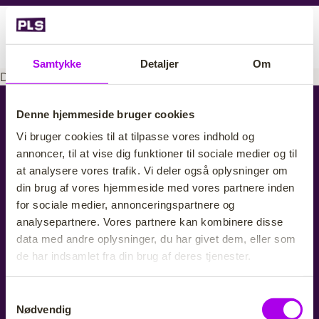
G
å
BLIV MEDLEM
t
i
Samtykke
Detaljer
Om
l
Du har ikke adgang til at tilgå siden.
h
PLS
o
Denne hjemmeside bruger cookies
v
Sundkrogskaj 20
Vi bruger cookies til at tilpasse vores indhold og
e
2100 København Ø
annoncer, til at vise dig funktioner til sociale medier og til
d
at analysere vores trafik. Vi deler også oplysninger om
Mail: pls@pls.dk
i
din brug af vores hjemmeside med vores partnere inden
Tlf. 35 46 58 80
n
for sociale medier, annonceringspartnere og
d
analysepartnere. Vores partnere kan kombinere disse
Der er åbent for telefonisk henvendelse mandag, tirsdag og
h
torsdag 09.30-11.30 og 12.00-14.00
data med andre oplysninger, du har givet dem, eller som
o
de har indsamlet fra din brug af deres tjenester.
l
Indmeldelse
d
S
Kontakt
Nødvendig
a