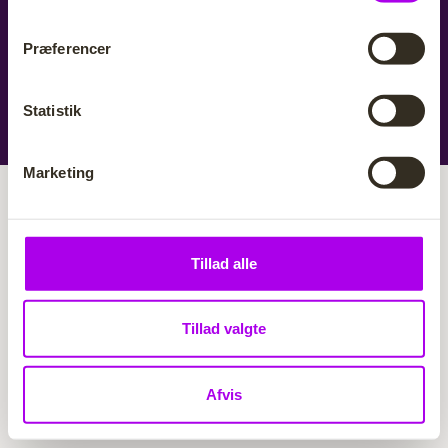
m
Praktikløn
t
Præferencer
y
k
k
Statistik
Cookie- og privatlivspolitik
Illustrationskreditering
e
v
Marketing
a
l
g
Tillad alle
Tillad valgte
Afvis