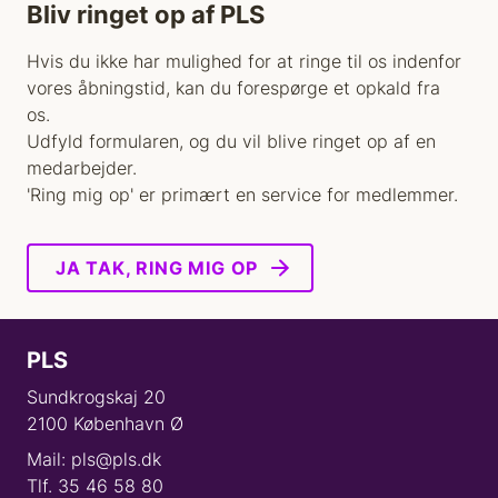
Bliv ringet op af PLS
Hvis du ikke har mulighed for at ringe til os indenfor
vores åbningstid, kan du forespørge et opkald fra
os.
Udfyld formularen, og du vil blive ringet op af en
medarbejder.
'Ring mig op' er primært en service for medlemmer.
JA TAK, RING MIG OP
PLS
Sundkrogskaj 20
2100 København Ø
Mail: pls@pls.dk
Tlf. 35 46 58 80