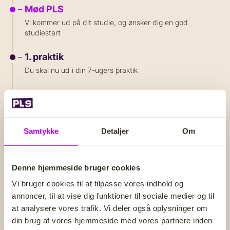
Mød PLS
Vi kommer ud på dit studie, og ønsker dig en god
studiestart
1. praktik
Du skal nu ud i din 7-ugers praktik
Praktikoplæg
PLS kommer ud og fortæller om dine rettigheder i de
lønnede praktikker
Samtykke
Detaljer
Om
2. praktik
Du skal nu ud i den lønnede praktik, og indgår som en del
af normeringen på din praktikinstitution
Denne hjemmeside bruger cookies
Vi bruger cookies til at tilpasse vores indhold og
Medlemskab i A-kasse
annoncer, til at vise dig funktioner til sociale medier og til
Husk at melde dig ind i enten BUPL's eller
at analysere vores trafik. Vi deler også oplysninger om
Socialpædagogernes A-kasse, senest et år før du bliver
din brug af vores hjemmeside med vores partnere inden
færdiguddannet