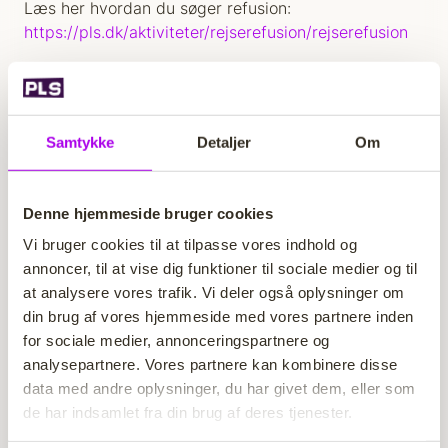
Læs her hvordan du søger refusion:
https://pls.dk/aktiviteter/rejserefusion/rejserefusion
Mad og overnatning
Der er fuld forplejning under årsmødet. Hvis du har
nogle allergener eller andre kosthensyn så skal du
Samtykke
Detaljer
Om
bare skrive det i tilmeldingen.
Overnatning sker i 4-personers værelser på Hotel
Denne hjemmeside bruger cookies
Comwell, kun 200 meter fra Pædagogernes Hus.
Vi bruger cookies til at tilpasse vores indhold og
annoncer, til at vise dig funktioner til sociale medier og til
at analysere vores trafik. Vi deler også oplysninger om
Fest lørdag aften
din brug af vores hjemmeside med vores partnere inden
for sociale medier, annonceringspartnere og
Lørdag aften står den på fællesmiddag og
analysepartnere. Vores partnere kan kombinere disse
underholdning - det bliver mega fedt!
data med andre oplysninger, du har givet dem, eller som
Bagefter fortsætter vi med fest, det er en oplagt
de har indsamlet fra din brug af deres tjenester.
mulighed for at lære PLS bedre at kende, møde
andre pædagogstuderende og bare have en sjov