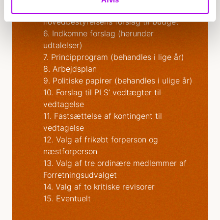
5. fremlæggelse og behandling af
hovedbestyrelsens forslag til budget
6. Indkomne forslag (herunder
udtalelser)
7. Principprogram (behandles i lige år)
8. Arbejdsplan
9. Politiske papirer (behandles i ulige år)
10. Forslag til PLS’ vedtægter til
vedtagelse
11. Fastsættelse af kontingent til
vedtagelse
12. Valg af frikøbt forperson og
næstforperson
13. Valg af tre ordinære medlemmer af
Forretningsudvalget
14. Valg af to kritiske revisorer
15. Eventuelt