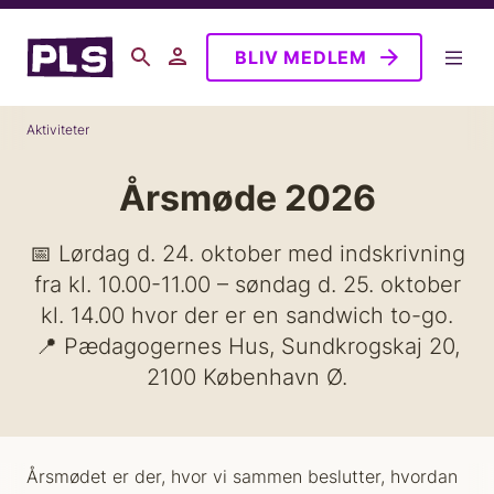
G
å
BLIV MEDLEM
t
i
B
l
Aktiviteter
h
r
o
ø
Årsmøde 2026
v
d
e
k
d
📅 Lørdag d. 24. oktober med indskrivning
r
i
fra kl. 10.00-11.00 – søndag d. 25. oktober
u
n
kl. 14.00 hvor der er en sandwich to-go.
m
d
📍 Pædagogernes Hus, Sundkrogskaj 20,
m
h
2100 København Ø.
e
o
l
d
Årsmødet er der, hvor vi sammen beslutter, hvordan