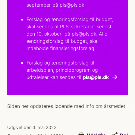
september på pls@pls.dk
Forslag og ændringsforslag til budget,
skal sendes til PLS’ sekretariat senest
den 10. oktober på pls@pls.dk. Alle
ændringsforslag til budget, skal
indeholde finansieringsforslag.
Forslag og ændringsforslag til
arbejdsplan, principprogram og
udtalelser kan sendes til
pls@pls.dk
.
Siden her opdateres løbende med info om årsmødet
Udgivet den 3. maj 2023